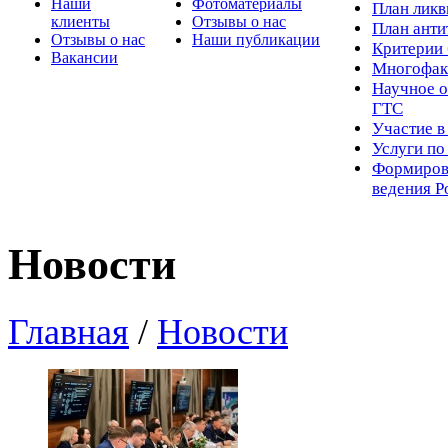
Наши
Фотоматериалы
Пл
ан лик
клиенты
Отзывы о нас
План ант
Отзывы о нас
Наши публикации
Критерии 
Вакансии
Многофак
Научное о
ГТС
Участие в
Услуги п
Формиров
ведения Р
Новости
Главная
/
Новости