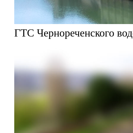
ГТС Чернореченского во