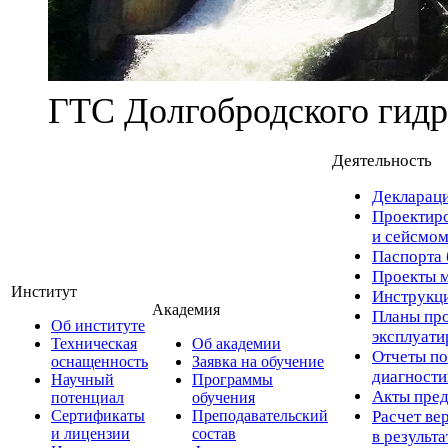
ГТС Долгобродского гидр
Деятельность
Деклараци
Проектиро
и сейсмом
Паспорта 
Проекты м
Институт
Инструкци
Академия
Планы про
Об институте
эксплуат
Техническая
Об академии
Отчеты по
оснащенность
Заявка на обучение
диагност
Научный
Программы
Акты пред
потенциал
обучения
Сертификаты
Преподавательский
Расчет ве
и лицензии
состав
в результ