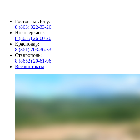
Ростов-на-Дону:
8 (863) 322-33-26
Новочеркасск:
8 (8635) 26-60-26
Краснодар:
8 (861) 203-36-33
Ставрополь:
8 (8652) 20-61-96
Все контакты