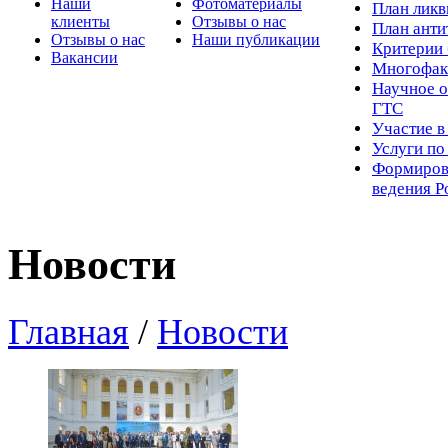
Наши
Фотоматериалы
Пл
ан лик
клиенты
Отзывы о нас
План ант
Отзывы о нас
Наши публикации
Критерии 
Вакансии
Многофак
Научное о
ГТС
Участие в
Услуги п
Формиров
ведения Р
Новости
Главная
/
Новости