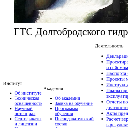
ГТС Долгобродского гидр
Деятельность
Деклараци
Проектиро
и сейсмом
Паспорта 
Проекты м
Институт
Инструкци
Академия
Планы про
Об институте
эксплуат
Техническая
Об академии
Отчеты по
оснащенность
Заявка на обучение
диагност
Научный
Программы
Акты пред
потенциал
обучения
Сертификаты
Преподавательский
Расчет ве
и лицензии
состав
в результ