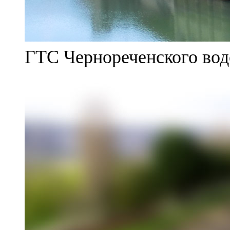
ГТС Чернореченского во