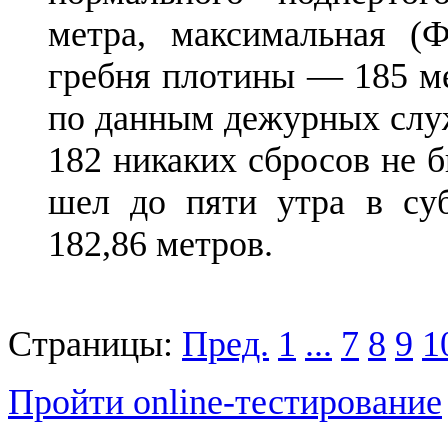
метра, максимальная (
гребня плотины — 185 ме
по данным дежурных служ
182 никаких сбросов не б
шел до пяти утра в суб
182,86 метров.
Страницы:
Пред.
1
...
7
8
9
1
Пройти online-тестирование