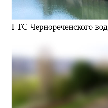
ГТС Чернореченского во