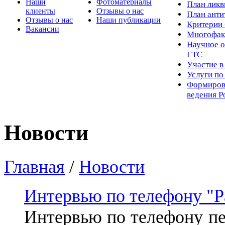
Наши
Фотоматериалы
Пл
ан лик
клиенты
Отзывы о нас
План ант
Отзывы о нас
Наши публикации
Критерии 
Вакансии
Многофак
Научное о
ГТС
Участие в
Услуги п
Формиров
ведения Р
Новости
Главная
/
Новости
Интервью по телефону "
Интервью по телефону п