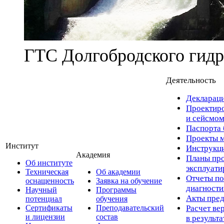
ГТС Долгобродского гидр
Деятельность
Деклараци
Проектиро
и сейсмом
Паспорта 
Проекты м
Институт
Инструкци
Академия
Планы про
Об институте
эксплуат
Техническая
Об академии
Отчеты по
оснащенность
Заявка на обучение
диагност
Научный
Программы
Акты пред
потенциал
обучения
Сертификаты
Преподавательский
Расчет ве
и лицензии
состав
в результ