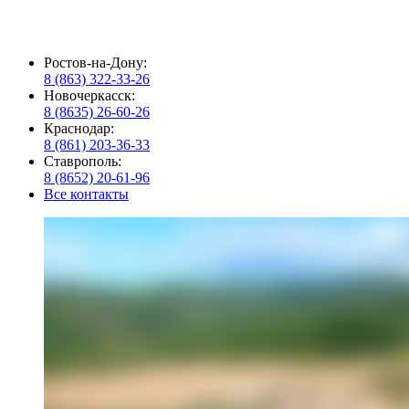
Ростов-на-Дону:
8 (863) 322-33-26
Новочеркасск:
8 (8635) 26-60-26
Краснодар:
8 (861) 203-36-33
Ставрополь:
8 (8652) 20-61-96
Все контакты