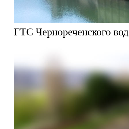
ГТС Чернореченского во