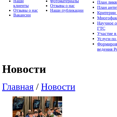
Наши
Фотоматериалы
Пл
ан лик
клиенты
Отзывы о нас
План ант
Отзывы о нас
Наши публикации
Критерии 
Вакансии
Многофак
Научное о
ГТС
Участие в
Услуги п
Формиров
ведения Р
Новости
Главная
/
Новости