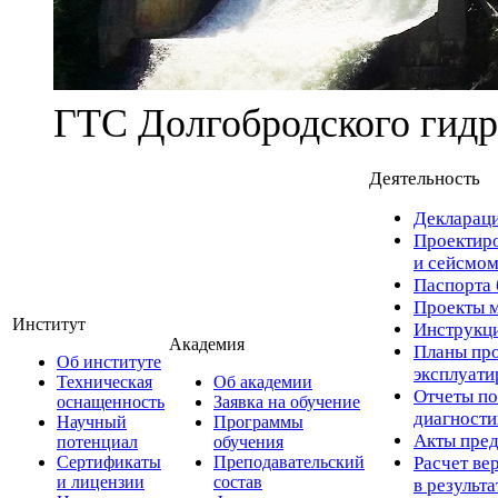
ГТС Долгобродского гидр
Деятельность
Деклараци
Проектиро
и сейсмом
Паспорта 
Проекты м
Институт
Инструкци
Академия
Планы про
Об институте
эксплуат
Техническая
Об академии
Отчеты по
оснащенность
Заявка на обучение
диагност
Научный
Программы
Акты пред
потенциал
обучения
Сертификаты
Преподавательский
Расчет ве
и лицензии
состав
в результ