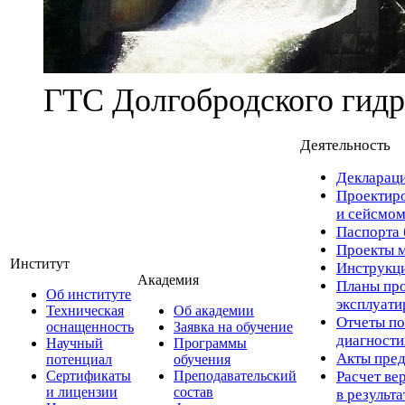
ГТС Долгобродского гидр
Деятельность
Деклараци
Проектиро
и сейсмом
Паспорта 
Проекты м
Институт
Инструкци
Академия
Планы про
Об институте
эксплуат
Техническая
Об академии
Отчеты по
оснащенность
Заявка на обучение
диагност
Научный
Программы
Акты пред
потенциал
обучения
Сертификаты
Преподавательский
Расчет ве
и лицензии
состав
в результ