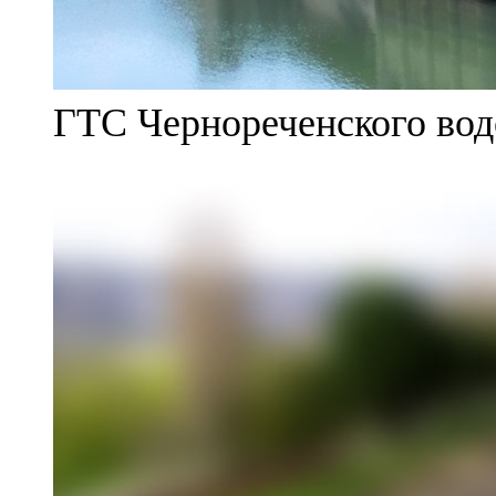
ГТС Чернореченского во