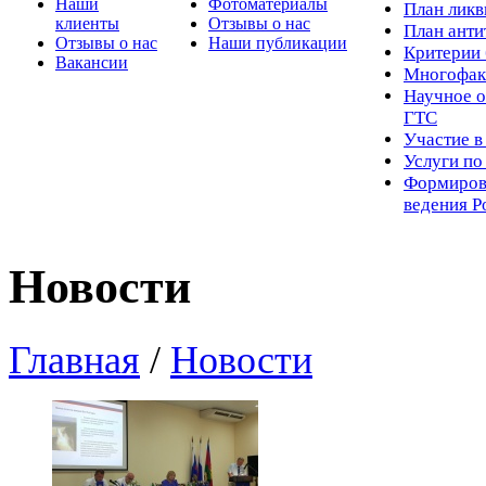
Наши
Фотоматериалы
Пл
ан лик
клиенты
Отзывы о нас
План ант
Отзывы о нас
Наши публикации
Критерии 
Вакансии
Многофак
Научное о
ГТС
Участие в
Услуги п
Формиров
ведения Р
Новости
Главная
/
Новости