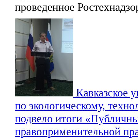
проведенное Ростехнадзо
Кавказское 
по экологическому, техно
подвело итоги «Публичн
правоприменительной прак