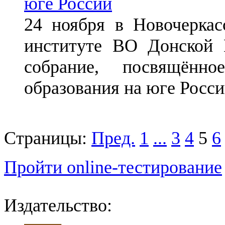
юге России
24 ноября в Новочеркас
институте ВО Донской 
собрание, посвящённо
образования на юге Росси
Страницы:
Пред.
1
...
3
4
5
6
Пройти online-тестирование
Издательство: