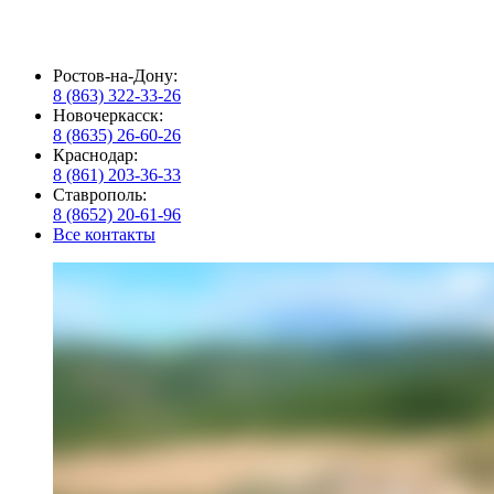
Ростов-на-Дону:
8 (863) 322-33-26
Новочеркасск:
8 (8635) 26-60-26
Краснодар:
8 (861) 203-36-33
Ставрополь:
8 (8652) 20-61-96
Все контакты