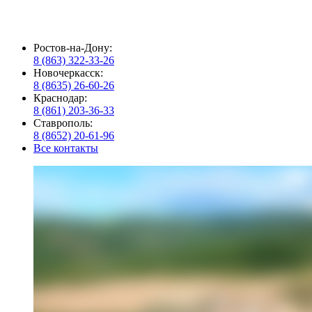
Ростов-на-Дону:
8 (863) 322-33-26
Новочеркасск:
8 (8635) 26-60-26
Краснодар:
8 (861) 203-36-33
Ставрополь:
8 (8652) 20-61-96
Все контакты