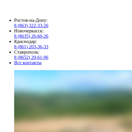
Ростов-на-Дону:
8 (863) 322-33-26
Новочеркасск:
8 (8635) 26-60-26
Краснодар:
8 (861) 203-36-33
Ставрополь:
8 (8652) 20-61-96
Все контакты