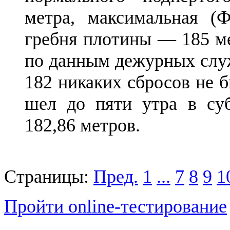
метра, максимальная (
гребня плотины — 185 ме
по данным дежурных служ
182 никаких сбросов не б
шел до пяти утра в суб
182,86 метров.
Страницы:
Пред.
1
...
7
8
9
1
Пройти online-тестирование