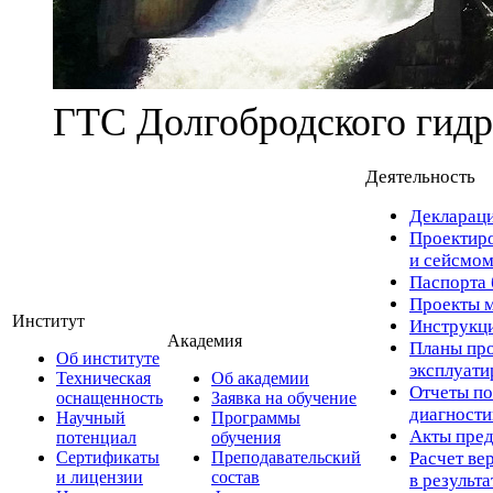
ГТС Долгобродского гидр
Деятельность
Деклараци
Проектиро
и сейсмом
Паспорта 
Проекты м
Институт
Инструкци
Академия
Планы про
Об институте
эксплуат
Техническая
Об академии
Отчеты по
оснащенность
Заявка на обучение
диагност
Научный
Программы
Акты пред
потенциал
обучения
Сертификаты
Преподавательский
Расчет ве
и лицензии
состав
в результ