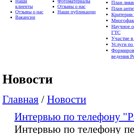
Наши
Фотоматериалы
Пл
ан лик
клиенты
Отзывы о нас
План ант
Отзывы о нас
Наши публикации
Критерии 
Вакансии
Многофак
Научное о
ГТС
Участие в
Услуги п
Формиров
ведения Р
Новости
Главная
/
Новости
Интервью по телефону "
Интервью по телефону п