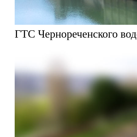
ГТС Чернореченского во