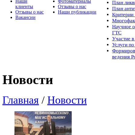
Наши
Фотоматериалы
Пл
ан лик
клиенты
Отзывы о нас
План ант
Отзывы о нас
Наши публикации
Критерии 
Вакансии
Многофак
Научное о
ГТС
Участие в
Услуги п
Формиров
ведения Р
Новости
Главная
/
Новости