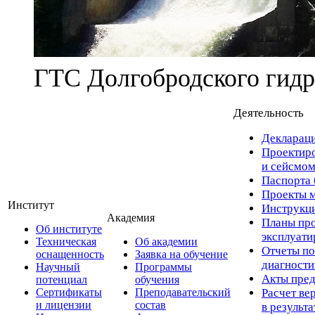
ГТС Долгобродского гидр
Деятельность
Деклараци
Проектиро
и сейсмом
Паспорта 
Проекты м
Институт
Инструкци
Академия
Планы про
Об институте
эксплуат
Техническая
Об академии
Отчеты по
оснащенность
Заявка на обучение
диагност
Научный
Программы
Акты пред
потенциал
обучения
Сертификаты
Преподавательский
Расчет ве
и лицензии
состав
в результ