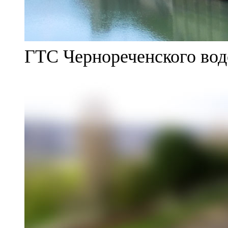
ГТС Чернореченского во