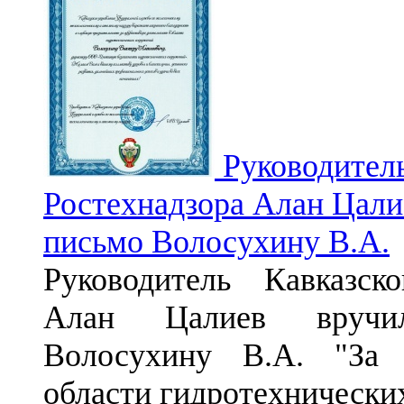
Руководитель
Ростехнадзора Алан Цали
письмо Волосухину В.А.
Руководитель Кавказск
Алан Цалиев вручил
Волосухину В.А. "За 
области гидротехнически