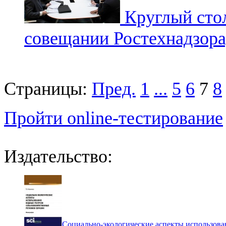
Круглый стол
совещании Ростехнадзора,
Страницы:
Пред.
1
...
5
6
7
8
Пройти online-тестирование
Издательство:
Социально-экологические аспекты использова