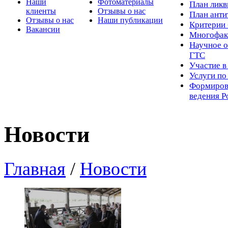
Наши
Фотоматериалы
Пл
ан лик
клиенты
Отзывы о нас
План ант
Отзывы о нас
Наши публикации
Критерии 
Вакансии
Многофак
Научное о
ГТС
Участие в
Услуги п
Формиров
ведения Р
Новости
Главная
/
Новости