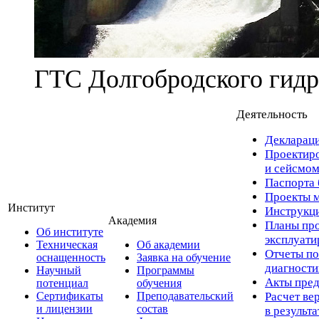
ГТС Долгобродского гидр
Деятельность
Деклараци
Проектиро
и сейсмом
Паспорта 
Проекты м
Институт
Инструкци
Академия
Планы про
Об институте
эксплуат
Техническая
Об академии
Отчеты по
оснащенность
Заявка на обучение
диагност
Научный
Программы
Акты пред
потенциал
обучения
Сертификаты
Преподавательский
Расчет ве
и лицензии
состав
в результ