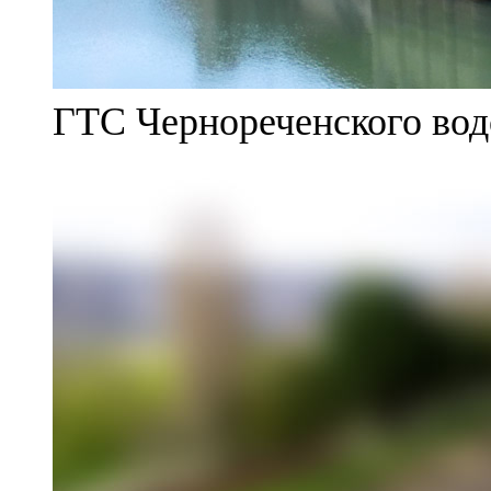
ГТС Чернореченского во