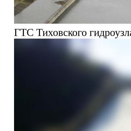
ГТС Тиховского гидроузл