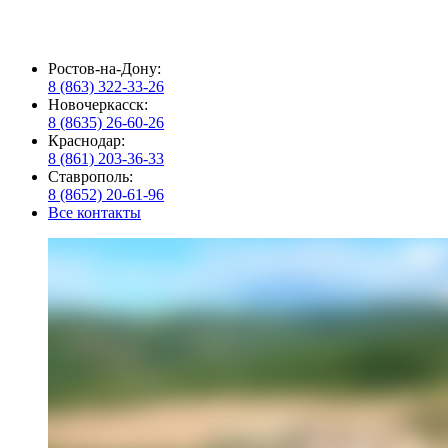
Ростов-на-Дону:
8 (863) 322-33-26
Новочеркасск:
8 (8635) 26-60-26
Краснодар:
8 (861) 203-36-33
Ставрополь:
8 (8652) 20-61-96
Все контакты