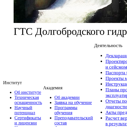
ГТС Долгобродского гидр
Деятельность
Деклараци
Проектиро
и сейсмом
Паспорта 
Проекты м
Институт
Инструкци
Академия
Планы про
Об институте
эксплуат
Техническая
Об академии
Отчеты по
оснащенность
Заявка на обучение
диагност
Научный
Программы
Акты пред
потенциал
обучения
Сертификаты
Преподавательский
Расчет ве
и лицензии
состав
в результ