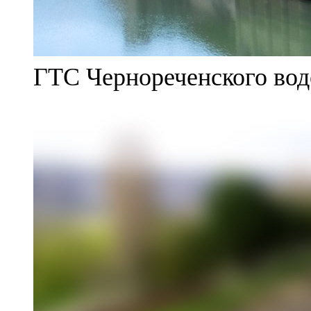
ГТС Чернореченского во