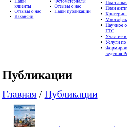
Наши
Фотоматериалы
Пл
ан лик
клиенты
Отзывы о нас
План ант
Отзывы о нас
Наши публикации
Критерии 
Вакансии
Многофак
Научное о
ГТС
Участие в
Услуги п
Формиров
ведения Р
Публикации
Главная
/
Публикации