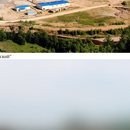
вский"