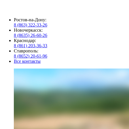
Ростов-на-Дону:
8 (863) 322-33-26
Новочеркасск:
8 (8635) 26-60-26
Краснодар:
8 (861) 203-36-33
Ставрополь:
8 (8652) 20-61-96
Все контакты