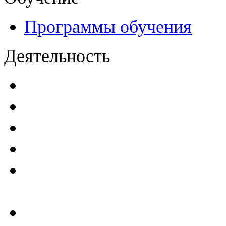
Программы обучения
Деятельность
Декларации безопасност
Паспорта безопасности
п
Проекты мониторинга бе
Инструкции по эксплуат
Планы проведения компле
эксплуатирующим ГТС
Критерии безопасности 