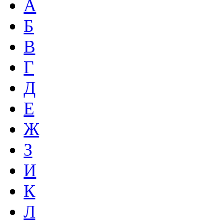
А
Б
В
Г
Д
Е
Ж
З
И
К
Л