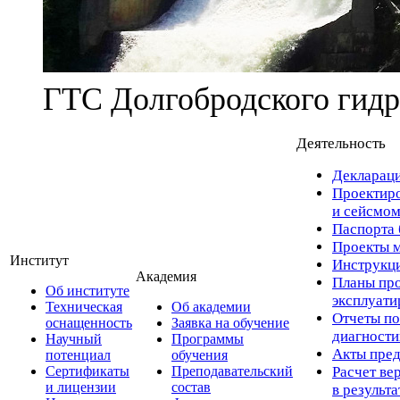
ГТС Долгобродского гидр
Деятельность
Деклараци
Проектиро
и сейсмом
Паспорта 
Проекты м
Институт
Инструкци
Академия
Планы про
Об институте
эксплуат
Техническая
Об академии
Отчеты по
оснащенность
Заявка на обучение
диагност
Научный
Программы
Акты пред
потенциал
обучения
Сертификаты
Преподавательский
Расчет ве
и лицензии
состав
в результ