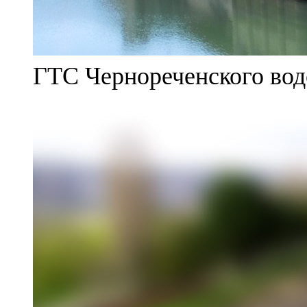
ГТС Чернореченского во