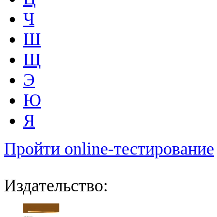
Ч
Ш
Щ
Э
Ю
Я
Пройти online-тестирование
Издательство: