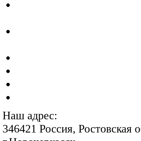
Отчеты по результатам св
ГТС
Проектирование и создан
сейсмометрического мон
Акты преддекларационно
Расчет вероятного вреда 
План ликвидации аварии 
План антитеррористичес
Наш адрес:
346421 Россия, Ростовская о