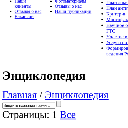
Наши
Фотоматериалы
Пл
ан лик
клиенты
Отзывы о нас
План ант
Отзывы о нас
Наши публикации
Критерии 
Вакансии
Многофак
Научное о
ГТС
Участие в
Услуги п
Формиров
ведения Р
Энциклопедия
Главная
/
Энциклопедия
Страницы:
1
Все