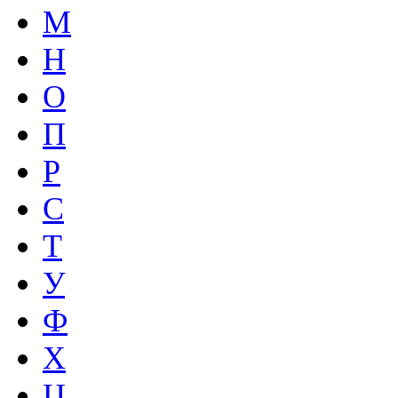
М
Н
О
П
Р
С
Т
У
Ф
Х
Ц