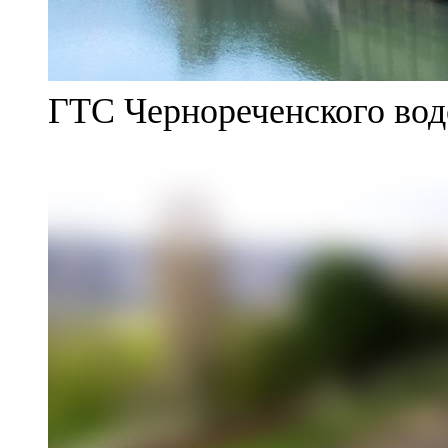
ГТС Чернореченского во