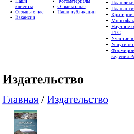
Наши
Фотоматериалы
Пл
ан лик
клиенты
Отзывы о нас
План ант
Отзывы о нас
Наши публикации
Критерии 
Вакансии
Многофак
Научное о
ГТС
Участие в
Услуги п
Формиров
ведения Р
Издательство
Главная
/
Издательство