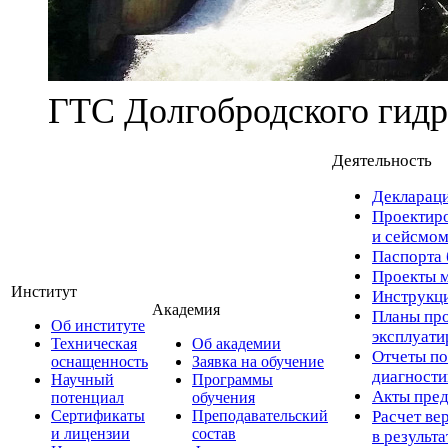
ГТС Долгобродского гидр
Деятельность
Деклараци
Проектиро
и сейсмом
Паспорта 
Проекты м
Институт
Инструкци
Академия
Планы про
Об институте
эксплуат
Техническая
Об академии
Отчеты по
оснащенность
Заявка на обучение
диагност
Научный
Программы
Акты пред
потенциал
обучения
Сертификаты
Преподавательский
Расчет ве
и лицензии
состав
в результ