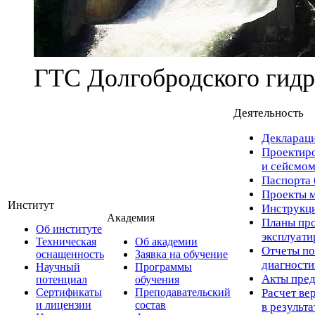
ГТС Долгобродского гидр
Деятельность
Деклараци
Проектиро
и сейсмом
Паспорта 
Проекты м
Институт
Инструкци
Академия
Планы про
Об институте
эксплуат
Техническая
Об академии
Отчеты по
оснащенность
Заявка на обучение
диагност
Научный
Программы
Акты пред
потенциал
обучения
Сертификаты
Преподавательский
Расчет ве
и лицензии
состав
в результ