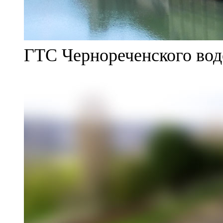
ГТС Чернореченского во