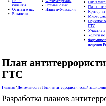
Наши
Фотоматериалы
Пл
ан лик
клиенты
Отзывы о нас
План ант
Отзывы о нас
Наши публикации
Критерии 
Вакансии
Многофак
Научное о
ГТС
Участие в
Услуги п
Формиров
ведения Р
План антитеррорист
ГТС
Главная
/
Деятельность
/
План антитеррористической защищен
Разработка планов антитер