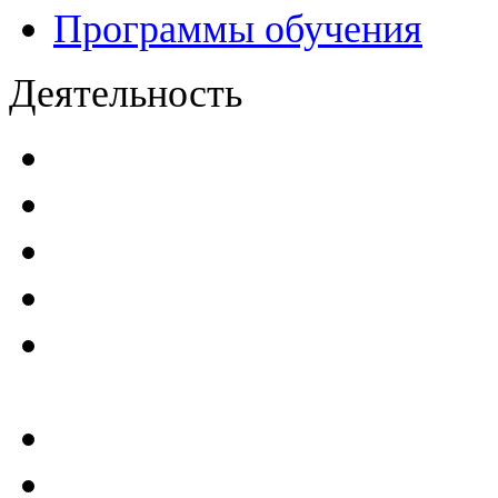
Программы обучения
Деятельность
Декларации безопасност
Паспорта безопасности
п
Проекты мониторинга бе
Инструкции по эксплуат
Планы проведения компле
эксплуатирующим ГТС
Критерии безопасности 
Отчеты по результатам св