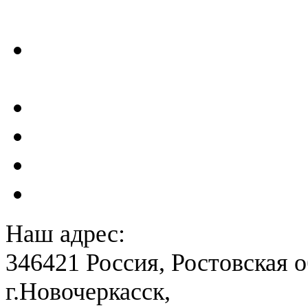
ГТС
Проектирование и создан
сейсмометрического мон
Акты преддекларационно
Расчет вероятного вреда 
План ликвидации аварии 
План антитеррористичес
Наш адрес:
346421 Россия, Ростовская о
г.Новочеркасск,