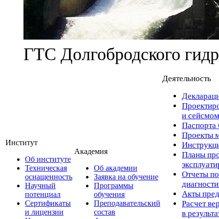
ГТС Долгобродского гидр
Деятельность
Деклараци
Проектиро
и сейсмом
Паспорта 
Проекты м
Институт
Инструкци
Академия
Планы про
Об институте
эксплуат
Техническая
Об академии
Отчеты по
оснащенность
Заявка на обучение
диагност
Научный
Программы
Акты пред
потенциал
обучения
Сертификаты
Преподавательский
Расчет ве
и лицензии
состав
в результ