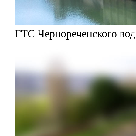
ГТС Чернореченского во