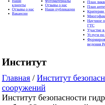
Наши
Фотоматериалы
Пл
ан лик
клиенты
Отзывы о нас
План ант
Отзывы о нас
Наши публикации
Критерии 
Вакансии
Многофак
Научное о
ГТС
Участие в
Услуги п
Формиров
ведения Р
Институт
Главная
/
Институт безопас
сооружений
Институт безопасности гид