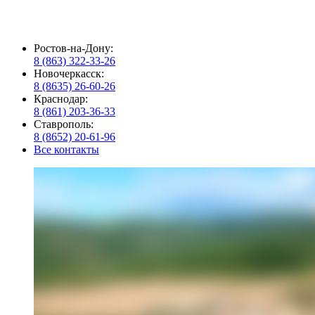
Ростов-на-Дону:
8 (863) 322-33-26
Новочеркасск:
8 (8635) 26-60-26
Краснодар:
8 (861) 203-36-33
Ставрополь:
8 (8652) 20-61-96
Все контакты