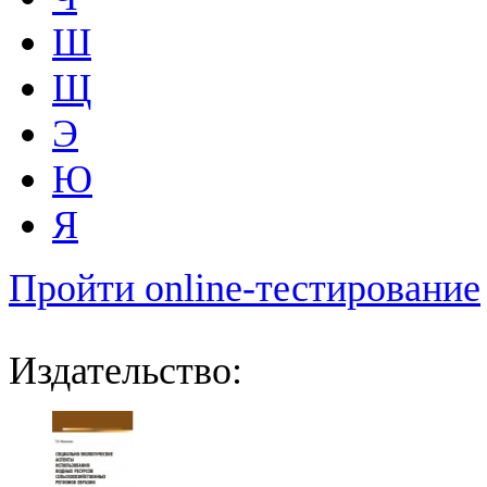
Ш
Щ
Э
Ю
Я
Пройти online-тестирование
Издательство: