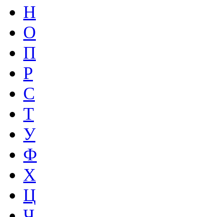
Н
О
П
Р
С
Т
У
Ф
Х
Ц
Ч