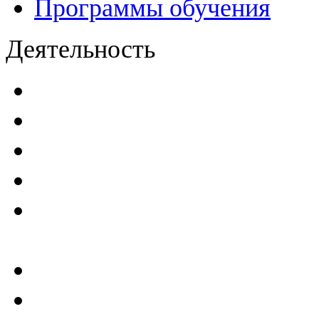
Программы обучения
Деятельность
Декларации безопасност
Паспорта безопасности
п
Проекты мониторинга бе
Инструкции по эксплуат
Планы проведения компле
эксплуатирующим ГТС
Критерии безопасности 
Отчеты по результатам св