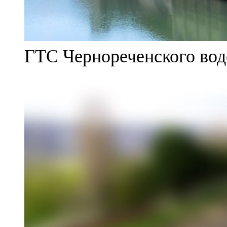
ГТС Чернореченского во