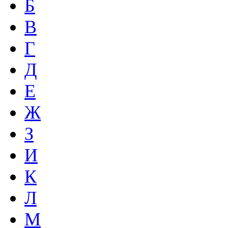
Б
В
Г
Д
Е
Ж
З
И
К
Л
М