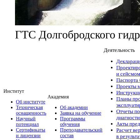
ГТС Долгобродского гидр
Деятельность
Деклараци
Проектиро
и сейсмом
Паспорта 
Проекты м
Институт
Инструкци
Академия
Планы про
Об институте
эксплуат
Техническая
Об академии
Отчеты по
оснащенность
Заявка на обучение
диагност
Научный
Программы
Акты пред
потенциал
обучения
Сертификаты
Преподавательский
Расчет ве
и лицензии
состав
в результ