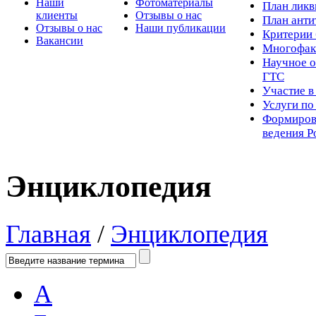
Наши
Фотоматериалы
Пл
ан лик
клиенты
Отзывы о нас
План ант
Отзывы о нас
Наши публикации
Критерии 
Вакансии
Многофак
Научное о
ГТС
Участие в
Услуги п
Формиров
ведения Р
Энциклопедия
Главная
/
Энциклопедия
А