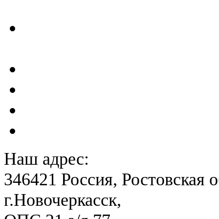
ГТС
Проектирование и создан
сейсмометрического мон
Акты преддекларационно
Расчет вероятного вреда 
План ликвидации аварии 
План антитеррористичес
Наш адрес:
346421 Россия, Ростовская о
г.Новочеркасск,