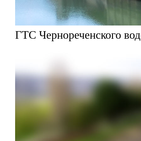
ГТС Чернореченского во