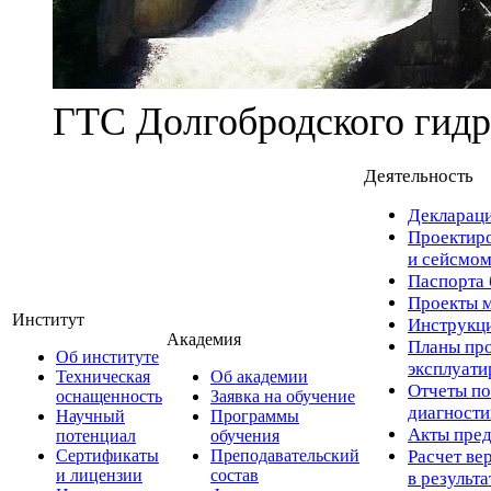
ГТС Долгобродского гидр
Деятельность
Деклараци
Проектиро
и сейсмом
Паспорта 
Проекты м
Институт
Инструкци
Академия
Планы про
Об институте
эксплуат
Техническая
Об академии
Отчеты по
оснащенность
Заявка на обучение
диагност
Научный
Программы
Акты пред
потенциал
обучения
Сертификаты
Преподавательский
Расчет ве
и лицензии
состав
в результ