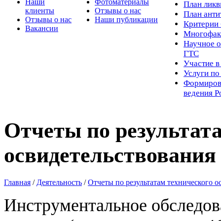
Наши
Фотоматериалы
Пл
ан лик
клиенты
Отзывы о нас
План ант
Отзывы о нас
Наши публикации
Критерии 
Вакансии
Многофак
Научное о
ГТС
Участие в
Услуги п
Формиров
ведения Р
Отчеты по результат
освидетельствования
Главная
/
Деятельность
/
Отчеты по результатам технического 
Инструментальное обследов