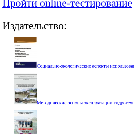
Пройти online-тестирование
Издательство:
Социально-экологические аспекты использова
Методические основы эксплуатации гидротех