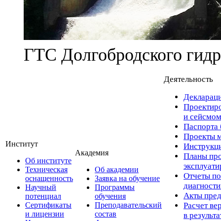
ГТС Долгобродского гидр
Деятельность
Деклараци
Проектиро
и сейсмом
Паспорта 
Проекты м
Институт
Инструкци
Академия
Планы про
Об институте
эксплуат
Техническая
Об академии
Отчеты по
оснащенность
Заявка на обучение
диагност
Научный
Программы
Акты пред
потенциал
обучения
Сертификаты
Преподавательский
Расчет ве
и лицензии
состав
в результ