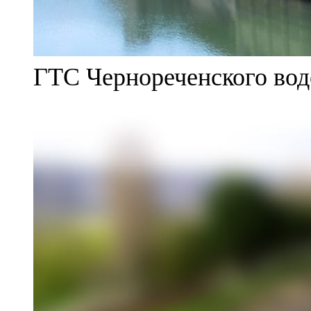
ГТС Чернореченского во