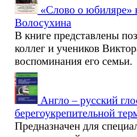
«Слово о юбиляре» 
Волосухина
В книге представлены по
коллег и учеников Викто
воспоминания его семьи.
Англо – русский гло
берегоукрепительной тер
Предназначен для специа