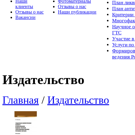
Наши
Фотоматериалы
Пл
ан лик
клиенты
Отзывы о нас
План ант
Отзывы о нас
Наши публикации
Критерии 
Вакансии
Многофак
Научное о
ГТС
Участие в
Услуги п
Формиров
ведения Р
Издательство
Главная
/
Издательство