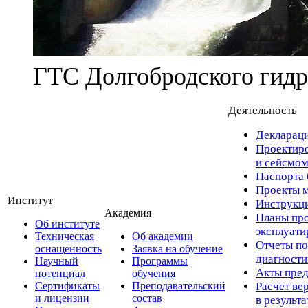
ГТС Долгобродского гидр
Деятельность
Деклараци
Проектиро
и сейсмом
Паспорта 
Проекты м
Институт
Инструкци
Академия
Планы про
Об институте
эксплуат
Техническая
Об академии
Отчеты по
оснащенность
Заявка на обучение
диагност
Научный
Программы
Акты пред
потенциал
обучения
Сертификаты
Преподавательский
Расчет ве
и лицензии
состав
в результ