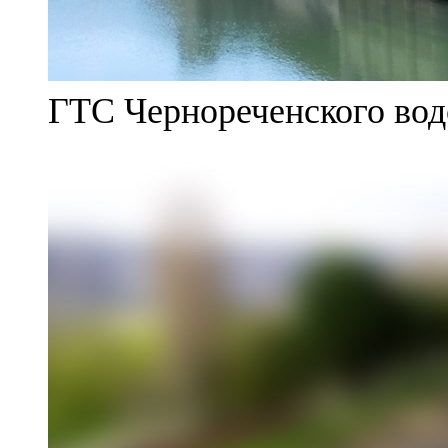
ГТС Чернореченского во