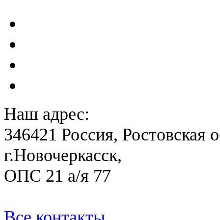
сейсмометрического мон
Акты преддекларационно
Расчет вероятного вреда 
План ликвидации аварии 
План антитеррористичес
Наш адрес:
346421 Россия, Ростовская о
г.Новочеркасск,
ОПС 21 а/я 77
Все контакты