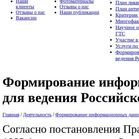
Наши
Фотоматериалы
Пл
ан лик
клиенты
Отзывы о нас
План ант
Отзывы о нас
Наши публикации
Критерии 
Вакансии
Многофак
Научное о
ГТС
Участие в
Услуги п
Формиров
ведения Р
Формирование инфор
для ведения Российск
Главная
/
Деятельность
/
Формирование информационных данных
Согласно постановления Пра