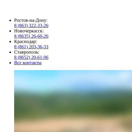
Ростов-на-Дону:
8 (863) 322-33-26
Новочеркасск:
8 (8635) 26-60-26
Краснодар:
8 (861) 203-36-33
Ставрополь:
8 (8652) 20-61-96
Все контакты