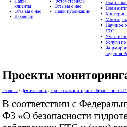
Наши
Фотоматериалы
Пл
ан лик
клиенты
Отзывы о нас
План ант
Отзывы о нас
Наши публикации
Критерии 
Вакансии
Многофак
Научное о
ГТС
Участие в
Услуги п
Формиров
ведения Р
Проекты мониторинга
Главная
/
Деятельность
/
Проекты мониторинга безопасности 
В соответствии с Федеральны
ФЗ «О безопасности гидрот