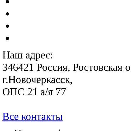
Акты преддекларационно
Расчет вероятного вреда 
План ликвидации аварии 
План антитеррористичес
Наш адрес:
346421 Россия, Ростовская о
г.Новочеркасск,
ОПС 21 а/я 77
Все контакты