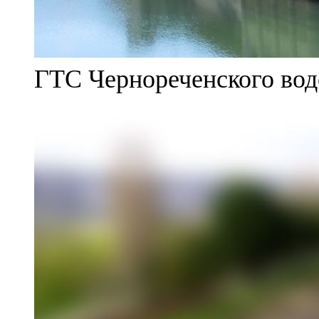
ГТС Чернореченского во