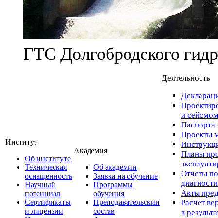
ГТС Долгобродского гидр
Деятельность
Деклараци
Проектиро
и сейсмом
Паспорта 
Проекты м
Институт
Инструкци
Академия
Планы про
Об институте
эксплуат
Техническая
Об академии
Отчеты по
оснащенность
Заявка на обучение
диагност
Научный
Программы
Акты пред
потенциал
обучения
Сертификаты
Преподавательский
Расчет ве
и лицензии
состав
в результ