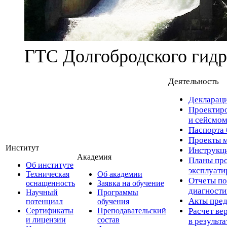
ГТС Долгобродского гидр
Деятельность
Деклараци
Проектиро
и сейсмом
Паспорта 
Проекты м
Институт
Инструкци
Академия
Планы про
Об институте
эксплуат
Техническая
Об академии
Отчеты по
оснащенность
Заявка на обучение
диагност
Научный
Программы
Акты пред
потенциал
обучения
Сертификаты
Преподавательский
Расчет ве
и лицензии
состав
в результ