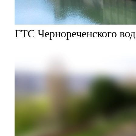
ГТС Чернореченского во