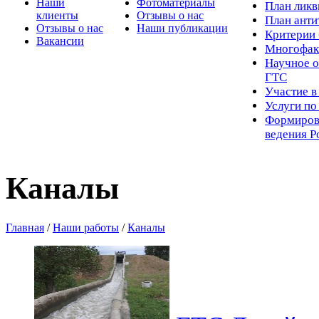
Наши
Фотоматериалы
Пл
ан лик
клиенты
Отзывы о нас
План ант
Отзывы о нас
Наши публикации
Критерии 
Вакансии
Многофак
Научное о
ГТС
Участие в
Услуги п
Формиров
ведения Р
Каналы
Главная
/
Наши работы
/
Каналы