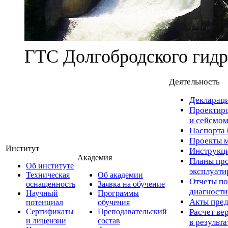
ГТС Долгобродского гидр
Деятельность
Деклараци
Проектиро
и сейсмом
Паспорта 
Проекты м
Институт
Инструкци
Академия
Планы про
Об институте
эксплуат
Техническая
Об академии
Отчеты по
оснащенность
Заявка на обучение
диагност
Научный
Программы
Акты пред
потенциал
обучения
Сертификаты
Преподавательский
Расчет ве
и лицензии
состав
в результ