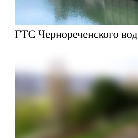
ГТС Чернореченского во