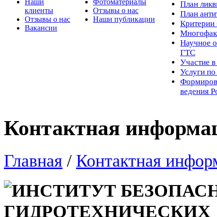
Наши
Фотоматериалы
Пл
ан лик
клиенты
Отзывы о нас
План ант
Отзывы о нас
Наши публикации
Критерии 
Вакансии
Многофак
Научное о
ГТС
Участие в
Услуги п
Формиров
ведения Р
Контактная информа
Главная
/
Контактная инфор