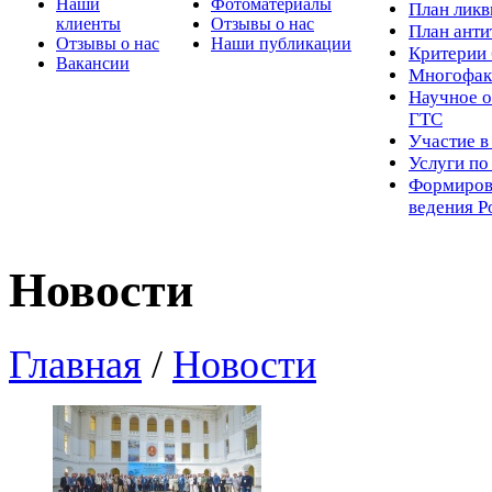
Наши
Фотоматериалы
Пл
ан лик
клиенты
Отзывы о нас
План ант
Отзывы о нас
Наши публикации
Критерии 
Вакансии
Многофак
Научное о
ГТС
Участие в
Услуги п
Формиров
ведения Р
Новости
Главная
/
Новости