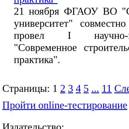
21 ноября ФГАОУ ВО "С
университет" совместн
провел I научно-п
"Современное строите
практика".
Страницы:
1
2
3
4
5
...
11
Сле
Пройти online-тестирование
Издательство: