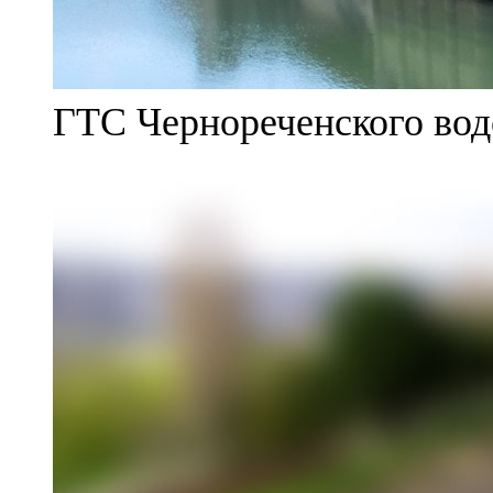
ГТС Чернореченского во