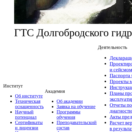
ГТС Долгобродского гидр
Деятельность
Деклараци
Проектиро
и сейсмом
Паспорта 
Проекты м
Институт
Инструкци
Академия
Планы про
Об институте
эксплуат
Техническая
Об академии
Отчеты по
оснащенность
Заявка на обучение
диагност
Научный
Программы
Акты пред
потенциал
обучения
Сертификаты
Преподавательский
Расчет ве
и лицензии
состав
в результ