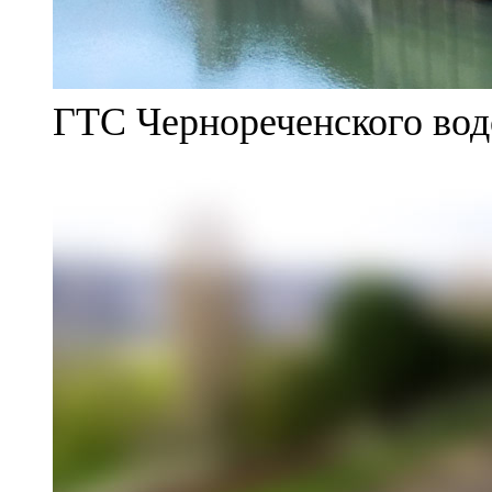
ГТС Чернореченского во