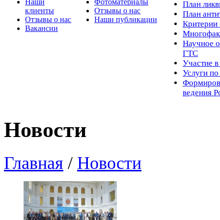
Наши
Фотоматериалы
Пл
ан лик
клиенты
Отзывы о нас
План ант
Отзывы о нас
Наши публикации
Критерии 
Вакансии
Многофак
Научное о
ГТС
Участие в
Услуги п
Формиров
ведения Р
Новости
Главная
/
Новости