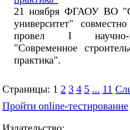
21 ноября ФГАОУ ВО "С
университет" совместн
провел I научно-п
"Современное строите
практика".
Страницы:
1
2
3
4
5
...
11
Сле
Пройти online-тестирование
Издательство: