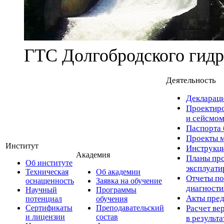
ГТС Долгобродского гидр
Деятельность
Деклараци
Проектиро
и сейсмом
Паспорта 
Проекты м
Институт
Инструкци
Академия
Планы про
Об институте
эксплуат
Техническая
Об академии
Отчеты по
оснащенность
Заявка на обучение
диагност
Научный
Программы
Акты пред
потенциал
обучения
Сертификаты
Преподавательский
Расчет ве
и лицензии
состав
в результ