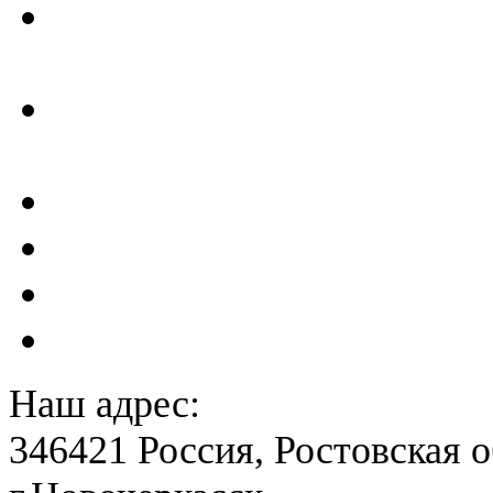
Отчеты по результатам св
ГТС
Проектирование и создан
сейсмометрического мон
Акты преддекларационно
Расчет вероятного вреда 
План ликвидации аварии 
План антитеррористичес
Наш адрес:
346421 Россия, Ростовская о