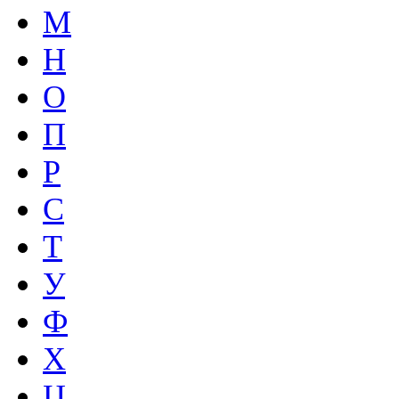
М
Н
О
П
Р
С
Т
У
Ф
Х
Ц