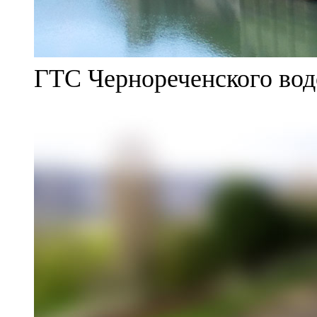
ГТС Чернореченского во