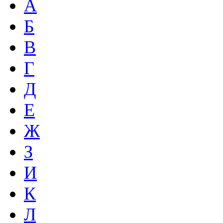
А
Б
В
Г
Д
Е
Ж
З
И
К
Л