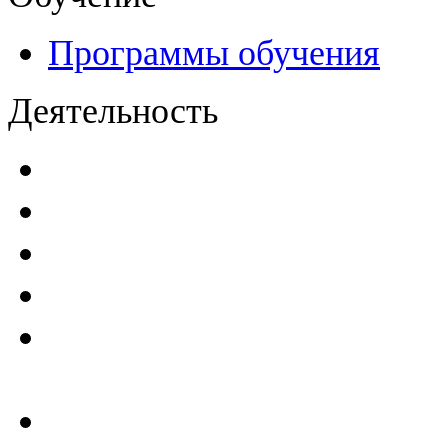
Программы обучения
Деятельность
Декларации безопасност
Паспорта безопасности
п
Проекты мониторинга бе
Инструкции по эксплуат
Планы проведения компле
эксплуатирующим ГТС
Критерии безопасности 