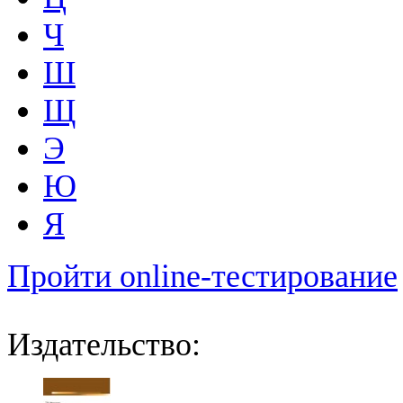
Ч
Ш
Щ
Э
Ю
Я
Пройти online-тестирование
Издательство: