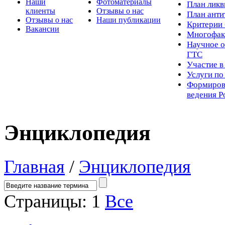
Наши
Фотоматериалы
Пл
ан лик
клиенты
Отзывы о нас
План ант
Отзывы о нас
Наши публикации
Критерии 
Вакансии
Многофак
Научное о
ГТС
Участие в
Услуги п
Формиров
ведения Р
Энциклопедия
Главная
/
Энциклопедия
Страницы:
1
Все