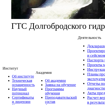
ГТС Долгобродского гидр
Деятельность
Деклараци
Проектиро
и сейсмом
Паспорта 
Проекты м
Институт
Инструкци
Академия
Планы про
Об институте
эксплуат
Техническая
Об академии
Отчеты по
оснащенность
Заявка на обучение
диагност
Научный
Программы
Акты пред
потенциал
обучения
Сертификаты
Преподавательский
Расчет ве
и лицензии
состав
в результ