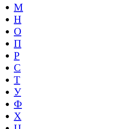
М
Н
О
П
Р
С
Т
У
Ф
Х
Ц