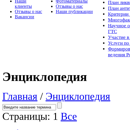
Наши
Фотоматериалы
Пл
ан лик
клиенты
Отзывы о нас
План ант
Отзывы о нас
Наши публикации
Критерии 
Вакансии
Многофак
Научное о
ГТС
Участие в
Услуги п
Формиров
ведения Р
Энциклопедия
Главная
/
Энциклопедия
Страницы:
1
Все