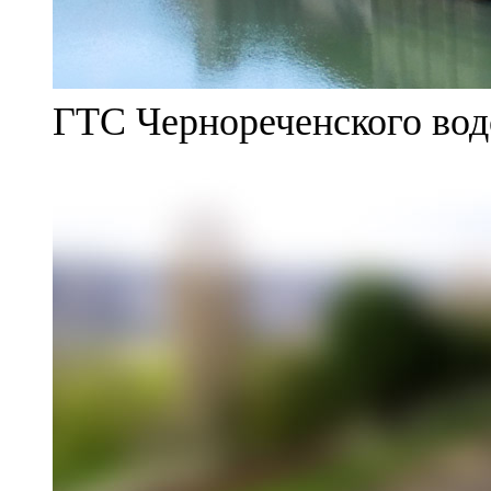
ГТС Чернореченского во