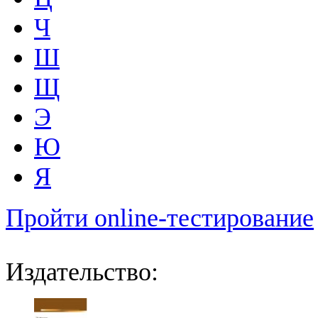
Ч
Ш
Щ
Э
Ю
Я
Пройти online-тестирование
Издательство: