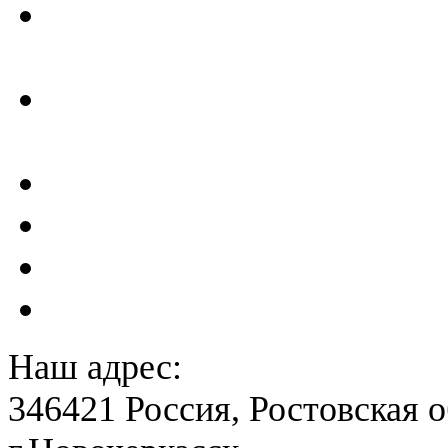
Отчеты по результатам св
ГТС
Проектирование и создан
сейсмометрического мон
Акты преддекларационно
Расчет вероятного вреда 
План ликвидации аварии 
План антитеррористичес
Наш адрес:
346421 Россия, Ростовская о