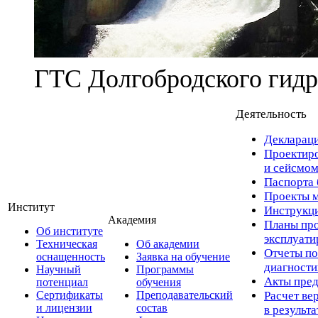
ГТС Долгобродского гидр
Деятельность
Деклараци
Проектиро
и сейсмом
Паспорта 
Проекты м
Институт
Инструкци
Академия
Планы про
Об институте
эксплуат
Техническая
Об академии
Отчеты по
оснащенность
Заявка на обучение
диагност
Научный
Программы
Акты пред
потенциал
обучения
Сертификаты
Преподавательский
Расчет ве
и лицензии
состав
в результ