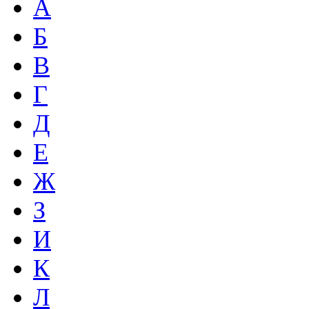
А
Б
В
Г
Д
Е
Ж
З
И
К
Л