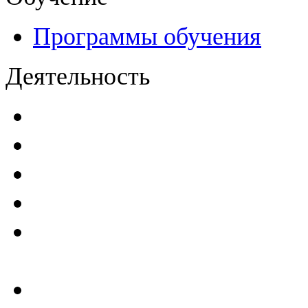
Программы обучения
Деятельность
Декларации безопасност
Паспорта безопасности
п
Проекты мониторинга бе
Инструкции по эксплуат
Планы проведения компле
эксплуатирующим ГТС
Критерии безопасности 