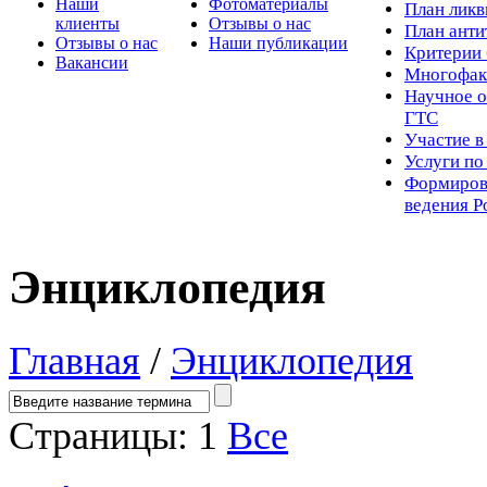
Наши
Фотоматериалы
Пл
ан лик
клиенты
Отзывы о нас
План ант
Отзывы о нас
Наши публикации
Критерии 
Вакансии
Многофак
Научное о
ГТС
Участие в
Услуги п
Формиров
ведения Р
Энциклопедия
Главная
/
Энциклопедия
Страницы:
1
Все