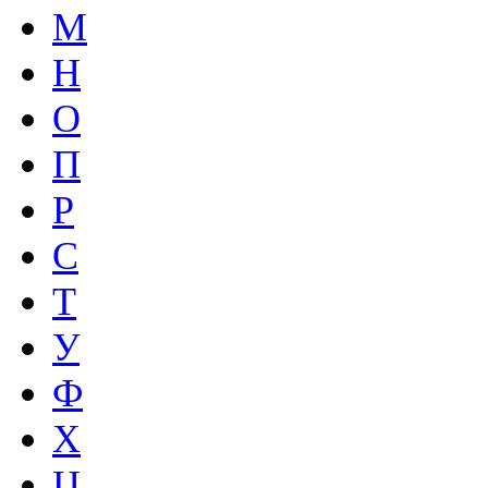
М
Н
О
П
Р
С
Т
У
Ф
Х
Ц