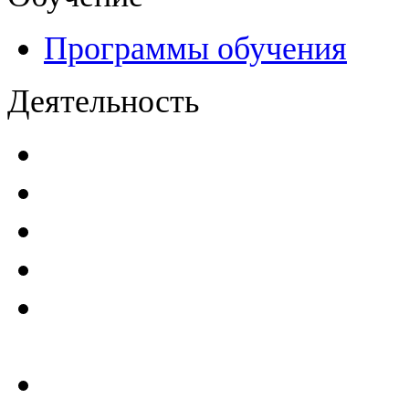
Программы обучения
Деятельность
Декларации безопасност
Паспорта безопасности
п
Проекты мониторинга бе
Инструкции по эксплуат
Планы проведения компле
эксплуатирующим ГТС
Критерии безопасности 