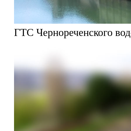
ГТС Чернореченского во