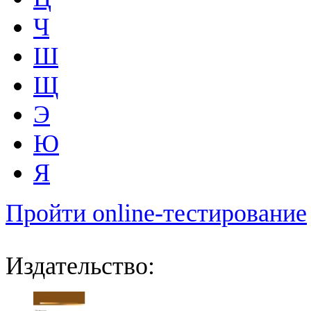
Ч
Ш
Щ
Э
Ю
Я
Пройти online-тестирование
Издательство: