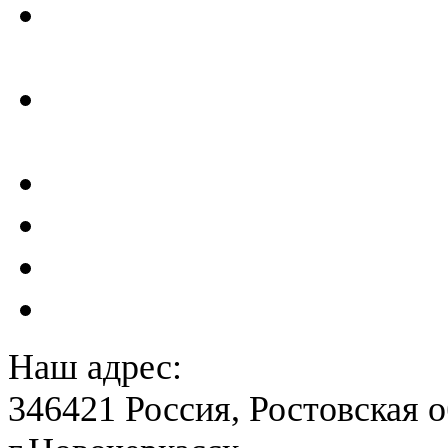
Отчеты по результатам св
ГТС
Проектирование и создан
сейсмометрического мон
Акты преддекларационно
Расчет вероятного вреда 
План ликвидации аварии 
План антитеррористичес
Наш адрес:
346421 Россия, Ростовская о