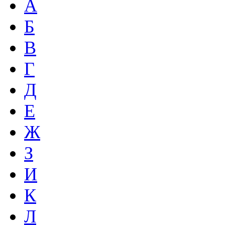
А
Б
В
Г
Д
Е
Ж
З
И
К
Л