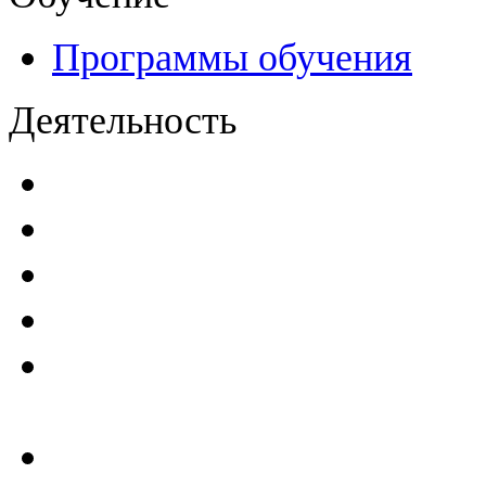
Программы обучения
Деятельность
Декларации безопасност
Паспорта безопасности
п
Проекты мониторинга бе
Инструкции по эксплуат
Планы проведения компле
эксплуатирующим ГТС
Критерии безопасности 