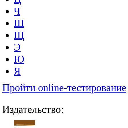
Ч
Ш
Щ
Э
Ю
Я
Пройти online-тестирование
Издательство: