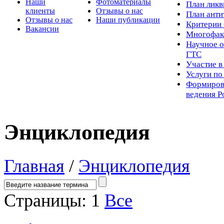
Наши
Фотоматериалы
Пл
ан лик
клиенты
Отзывы о нас
План ант
Отзывы о нас
Наши публикации
Критерии 
Вакансии
Многофак
Научное о
ГТС
Участие в
Услуги п
Формиров
ведения Р
Энциклопедия
Главная
/
Энциклопедия
Страницы:
1
Все