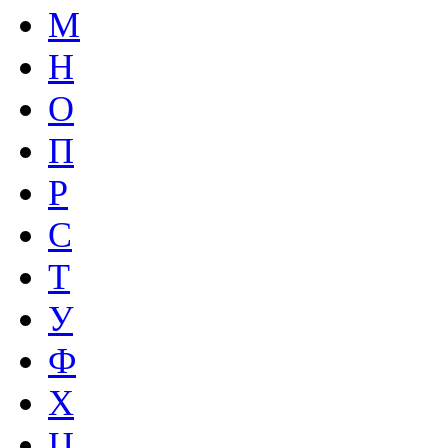
М
Н
О
П
Р
С
Т
У
Ф
Х
Ц