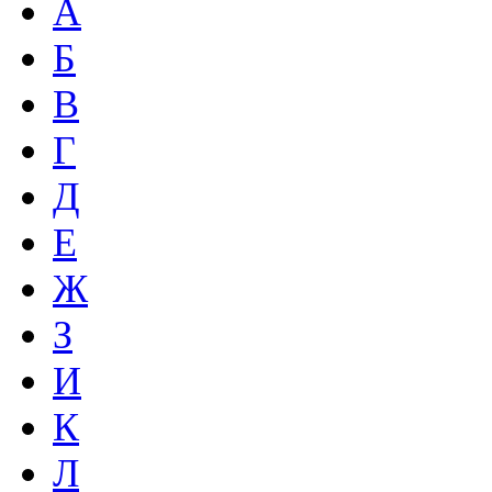
А
Б
В
Г
Д
Е
Ж
З
И
К
Л