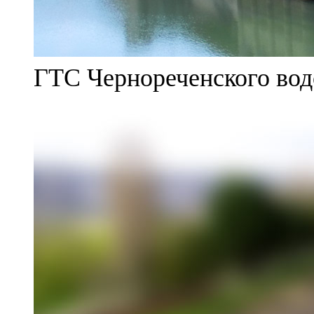
ГТС Чернореченского во