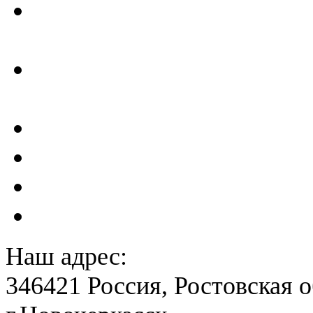
Отчеты по результатам св
ГТС
Проектирование и создан
сейсмометрического мон
Акты преддекларационно
Расчет вероятного вреда 
План ликвидации аварии 
План антитеррористичес
Наш адрес:
346421 Россия, Ростовская о