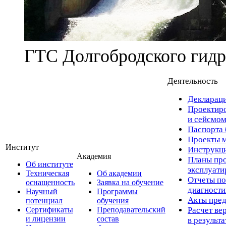
ГТС Долгобродского гидр
Деятельность
Деклараци
Проектиро
и сейсмом
Паспорта 
Проекты м
Институт
Инструкци
Академия
Планы про
Об институте
эксплуат
Техническая
Об академии
Отчеты по
оснащенность
Заявка на обучение
диагност
Научный
Программы
Акты пред
потенциал
обучения
Сертификаты
Преподавательский
Расчет ве
и лицензии
состав
в результ