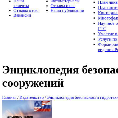
Наши
Фотоматериалы
Пл
ан лик
клиенты
Отзывы о нас
План ант
Отзывы о нас
Наши публикации
Критерии 
Вакансии
Многофак
Научное о
ГТС
Участие в
Услуги п
Формиров
ведения Р
Энциклопедия безопа
сооружений
Главная
/
Издательство
/
Энциклопедия безопасности гидротех