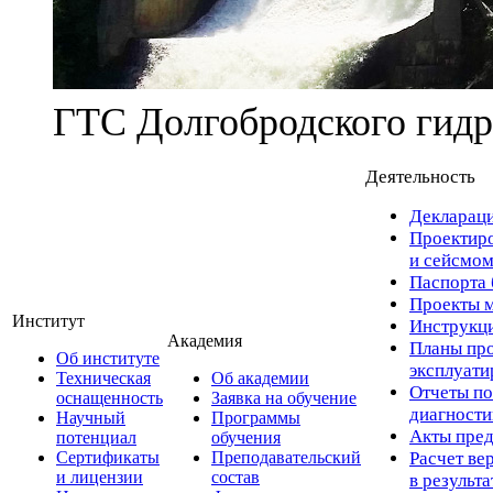
ГТС Долгобродского гидр
Деятельность
Деклараци
Проектиро
и сейсмом
Паспорта 
Проекты м
Институт
Инструкци
Академия
Планы про
Об институте
эксплуат
Техническая
Об академии
Отчеты по
оснащенность
Заявка на обучение
диагност
Научный
Программы
Акты пред
потенциал
обучения
Сертификаты
Преподавательский
Расчет ве
и лицензии
состав
в результ