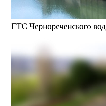
ГТС Чернореченского во