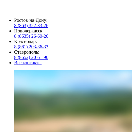
Ростов-на-Дону:
8 (863) 322-33-26
Новочеркасск:
8 (8635) 26-60-26
Краснодар:
8 (861) 203-36-33
Ставрополь:
8 (8652) 20-61-96
Все контакты