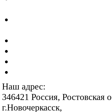
ГТС
Проектирование и создан
сейсмометрического мон
Акты преддекларационно
Расчет вероятного вреда 
План ликвидации аварии 
План антитеррористичес
Наш адрес:
346421 Россия, Ростовская о
г.Новочеркасск,