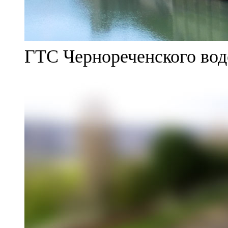
ГТС Чернореченского во