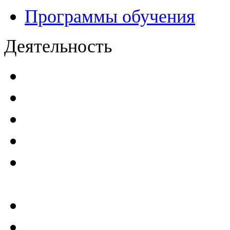
Программы обучения
Деятельность
Декларации безопасност
Паспорта безопасности
п
Проекты мониторинга бе
Инструкции по эксплуат
Планы проведения компле
эксплуатирующим ГТС
Критерии безопасности 
Отчеты по результатам св