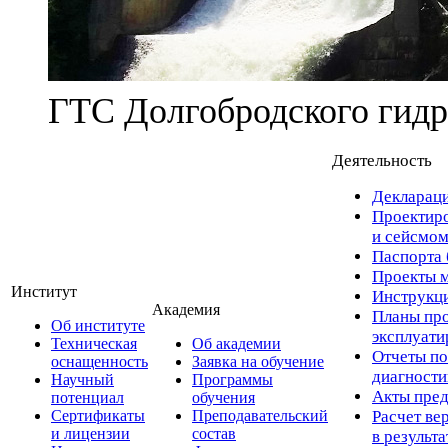
ГТС Долгобродского гидр
Деятельность
Деклараци
Проектиро
и сейсмом
Паспорта 
Проекты м
Институт
Инструкци
Академия
Планы про
Об институте
эксплуат
Техническая
Об академии
Отчеты по
оснащенность
Заявка на обучение
диагност
Научный
Программы
Акты пред
потенциал
обучения
Сертификаты
Преподавательский
Расчет ве
и лицензии
состав
в результ