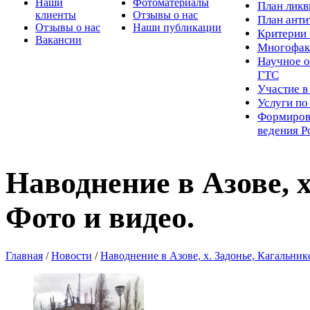
Наши
Фотоматериалы
Пл
ан лик
клиенты
Отзывы о нас
План ант
Отзывы о нас
Наши публикации
Критерии 
Вакансии
Многофак
Научное о
ГТС
Участие в
Услуги п
Формиров
ведения Р
Наводнение в Азове, х
Фото и видео.
Главная
/
Новости
/
Наводнение в Азове, х. Задонье, Кагальник