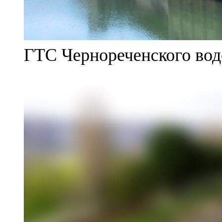
ГТС Чернореченского во