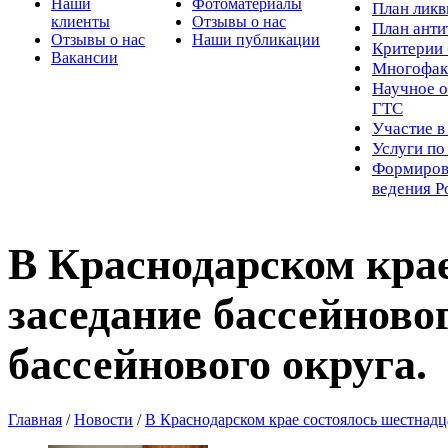
Наши
Фотоматериалы
Пл
ан лик
клиенты
Отзывы о нас
План ант
Отзывы о нас
Наши публикации
Критерии 
Вакансии
Многофак
Научное о
ГТС
Участие в
Услуги п
Формиров
ведения Р
В Краснодарском крае
заседание бассейново
бассейнового округа.
Главная
/
Новости
/
В Краснодарском крае состоялось шестнадца