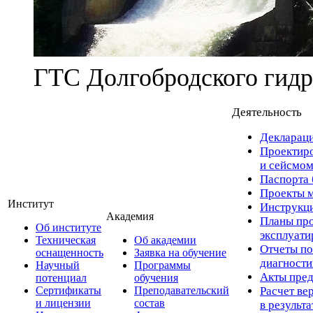
ГТС Долгобродского гидр
Деятельность
Деклараци
Проектиро
и сейсмом
Паспорта 
Проекты м
Институт
Инструкци
Академия
Планы про
Об институте
эксплуат
Техническая
Об академии
Отчеты по
оснащенность
Заявка на обучение
диагност
Научный
Программы
Акты пред
потенциал
обучения
Сертификаты
Преподавательский
Расчет ве
и лицензии
состав
в результ