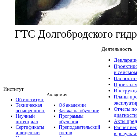
ГТС Долгобродского гидр
Деятельность
Деклараци
Проектиро
и сейсмом
Паспорта 
Проекты м
Институт
Инструкци
Академия
Планы про
Об институте
эксплуат
Техническая
Об академии
Отчеты по
оснащенность
Заявка на обучение
диагност
Научный
Программы
Акты пред
потенциал
обучения
Сертификаты
Преподавательский
Расчет ве
и лицензии
состав
в результ