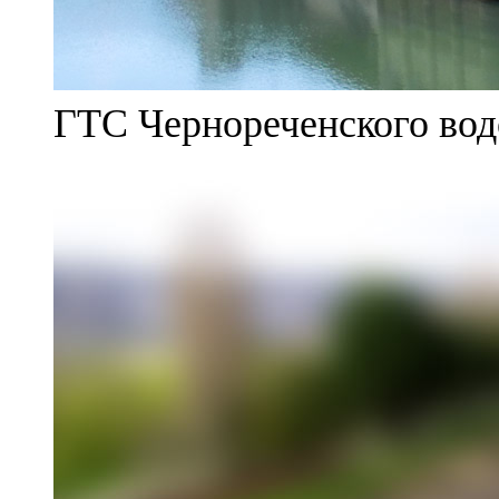
ГТС Чернореченского во