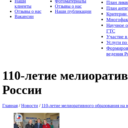
Наши
Фотоматериалы
Пл
ан лик
клиенты
Отзывы о нас
План ант
Отзывы о нас
Наши публикации
Критерии 
Вакансии
Многофак
Научное о
ГТС
Участие в
Услуги п
Формиров
ведения Р
110-летие мелиоратив
России
Главная
/
Новости
/
110-летие мелиоративного образования на 