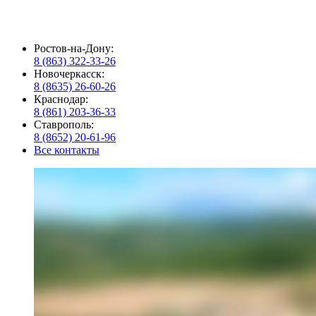
Ростов-на-Дону:
8 (863) 322-33-26
Новочеркасск:
8 (8635) 26-60-26
Краснодар:
8 (861) 203-36-33
Ставрополь:
8 (8652) 20-61-96
Все контакты