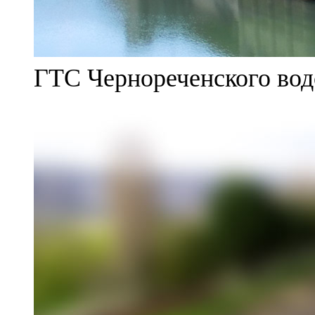
ГТС Чернореченского во