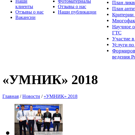
Наши
Фотоматериалы
Пл
ан лик
клиенты
Отзывы о нас
План ант
Отзывы о нас
Наши публикации
Критерии 
Вакансии
Многофак
Научное о
ГТС
Участие в
Услуги п
Формиров
ведения Р
«УМНИК» 2018
Главная
/
Новости
/
«УМНИК» 2018