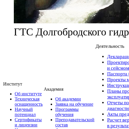
ГТС Долгобродского гидр
Деятельность
Деклараци
Проектиро
и сейсмом
Паспорта 
Проекты м
Институт
Инструкци
Академия
Планы про
Об институте
эксплуат
Техническая
Об академии
Отчеты по
оснащенность
Заявка на обучение
диагност
Научный
Программы
Акты пред
потенциал
обучения
Сертификаты
Преподавательский
Расчет ве
и лицензии
состав
в результ