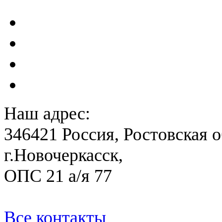
сейсмометрического мон
Акты преддекларационно
Расчет вероятного вреда 
План ликвидации аварии 
План антитеррористичес
Наш адрес:
346421 Россия, Ростовская о
г.Новочеркасск,
ОПС 21 а/я 77
Все контакты