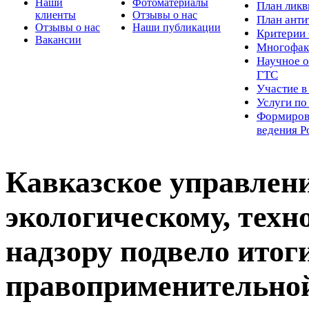
Наши
Фотоматериалы
Пл
ан лик
клиенты
Отзывы о нас
План ант
Отзывы о нас
Наши публикации
Критерии 
Вакансии
Многофак
Научное о
ГТС
Участие в
Услуги п
Формиров
ведения Р
Кавказское управлен
экологическому, техн
надзору подвело ито
правоприменительной