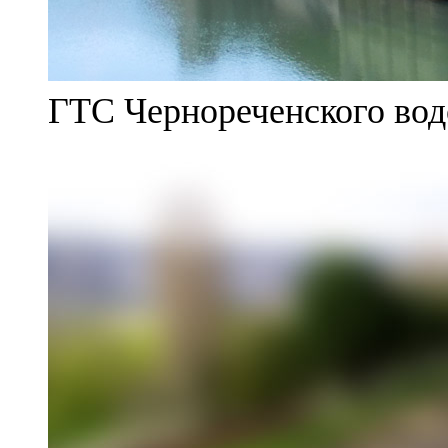
ГТС Чернореченского во