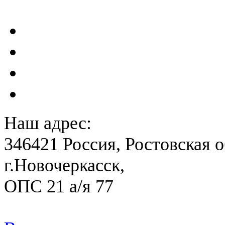
сейсмометрического мон
Акты преддекларационно
Расчет вероятного вреда 
План ликвидации аварии 
План антитеррористичес
Наш адрес:
346421 Россия, Ростовская о
г.Новочеркасск,
ОПС 21 а/я 77