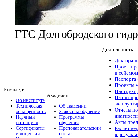
ГТС Долгобродского гидр
Деятельность
Деклараци
Проектиро
и сейсмом
Паспорта 
Проекты м
Институт
Инструкци
Академия
Планы про
Об институте
эксплуат
Техническая
Об академии
Отчеты по
оснащенность
Заявка на обучение
диагност
Научный
Программы
Акты пред
потенциал
обучения
Сертификаты
Преподавательский
Расчет ве
и лицензии
состав
в результ