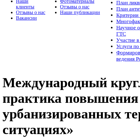
Наши
Фотоматериалы
Пл
ан лик
клиенты
Отзывы о нас
План ант
Отзывы о нас
Наши публикации
Критерии 
Вакансии
Многофак
Научное о
ГТС
Участие в
Услуги п
Формиров
ведения Р
Международный кругл
практика повышения
урбанизированных те
ситуациях»