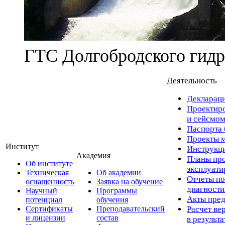
ГТС Долгобродского гидр
Деятельность
Деклараци
Проектиро
и сейсмом
Паспорта 
Проекты м
Институт
Инструкци
Академия
Планы про
Об институте
эксплуат
Техническая
Об академии
Отчеты по
оснащенность
Заявка на обучение
диагност
Научный
Программы
Акты пред
потенциал
обучения
Сертификаты
Преподавательский
Расчет ве
и лицензии
состав
в результ