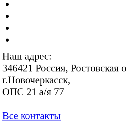
Акты преддекларационно
Расчет вероятного вреда 
План ликвидации аварии 
План антитеррористичес
Наш адрес:
346421 Россия, Ростовская о
г.Новочеркасск,
ОПС 21 а/я 77
Все контакты