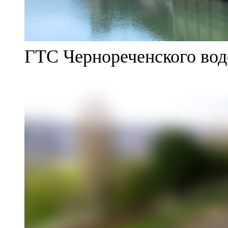
ГТС Чернореченского во