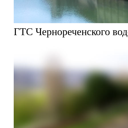
ГТС Чернореченского во