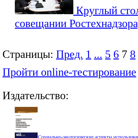
Круглый стол
совещании Ростехнадзора,
Страницы:
Пред.
1
...
5
6
7
8
Пройти online-тестирование
Издательство:
Социально-экологические аспекты использова