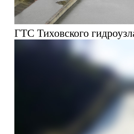
ГТС Тиховского гидроузл