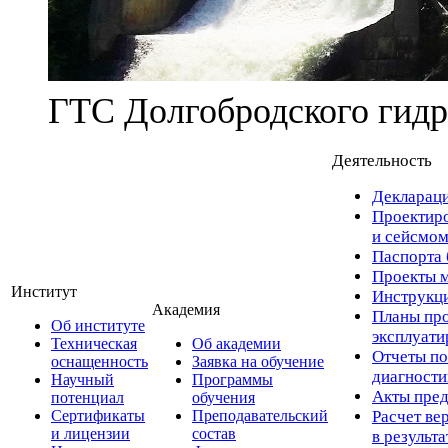
ГТС Долгобродского гидр
Деятельность
Деклараци
Проектиро
и сейсмом
Паспорта 
Проекты м
Институт
Инструкци
Академия
Планы про
Об институте
эксплуат
Техническая
Об академии
Отчеты по
оснащенность
Заявка на обучение
диагност
Научный
Программы
Акты пред
потенциал
обучения
Сертификаты
Преподавательский
Расчет ве
и лицензии
состав
в результ