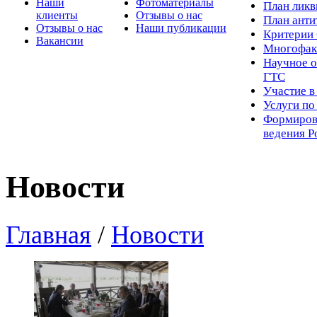
Наши
Фотоматериалы
Пл
ан лик
клиенты
Отзывы о нас
План ант
Отзывы о нас
Наши публикации
Критерии 
Вакансии
Многофак
Научное о
ГТС
Участие в
Услуги п
Формиров
ведения Р
Новости
Главная
/
Новости