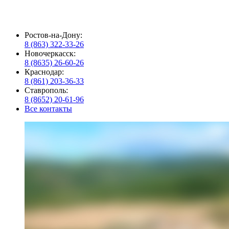
Ростов-на-Дону:
8 (863) 322-33-26
Новочеркасск:
8 (8635) 26-60-26
Краснодар:
8 (861) 203-36-33
Ставрополь:
8 (8652) 20-61-96
Все контакты