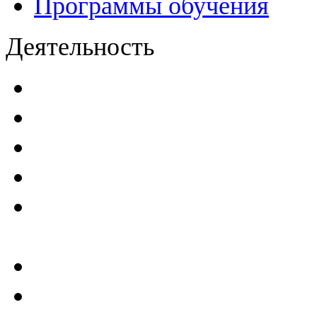
Программы обучения
Деятельность
Декларации безопасност
Паспорта безопасности
п
Проекты мониторинга бе
Инструкции по эксплуат
Планы проведения компле
эксплуатирующим ГТС
Критерии безопасности 
Отчеты по результатам св