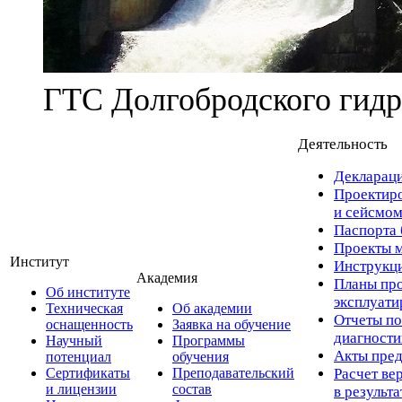
ГТС Долгобродского гидр
Деятельность
Деклараци
Проектиро
и сейсмом
Паспорта 
Проекты м
Институт
Инструкци
Академия
Планы про
Об институте
эксплуат
Техническая
Об академии
Отчеты по
оснащенность
Заявка на обучение
диагност
Научный
Программы
Акты пред
потенциал
обучения
Сертификаты
Преподавательский
Расчет ве
и лицензии
состав
в результ