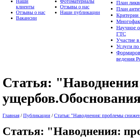
Наши
Фотоматериалы
Пл
ан лик
клиенты
Отзывы о нас
План ант
Отзывы о нас
Наши публикации
Критерии 
Вакансии
Многофак
Научное о
ГТС
Участие в
Услуги п
Формиров
ведения Р
Статья: "Наводнения
ущербов.Обосновани
Главная
/
Публикации
/
Статья: "Наводнения: проблемы сниже
Статья: "Наводнения: п