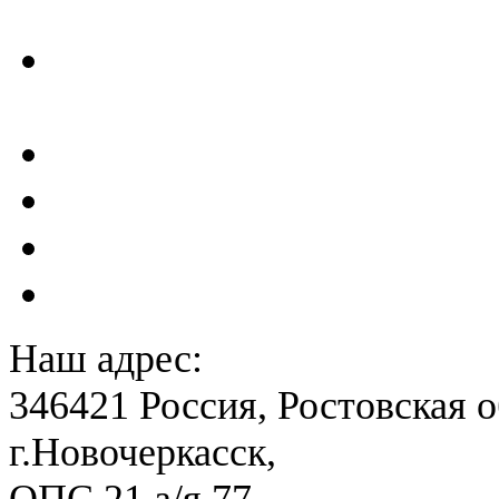
ГТС
Проектирование и создан
сейсмометрического мон
Акты преддекларационно
Расчет вероятного вреда 
План ликвидации аварии 
План антитеррористичес
Наш адрес:
346421 Россия, Ростовская о
г.Новочеркасск,