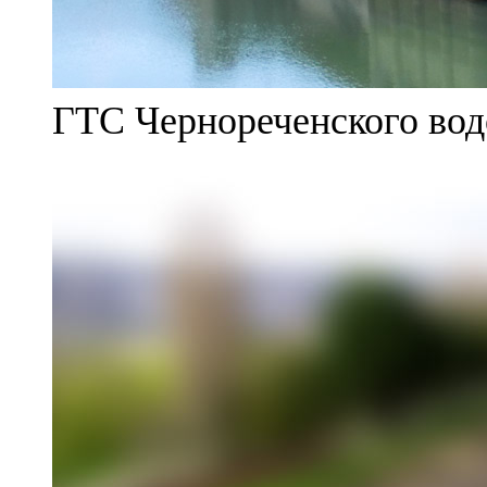
ГТС Чернореченского во