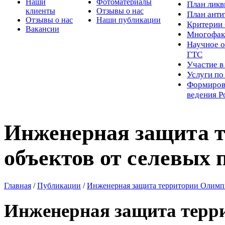
Наши
Фотоматериалы
Пл
ан лик
клиенты
Отзывы о нас
План ант
Отзывы о нас
Наши публикации
Критерии 
Вакансии
Многофак
Научное о
ГТС
Участие в
Услуги п
Формиров
ведения Р
Инженерная защита 
объектов от селевых 
Главная
/
Публикации
/
Инженерная защита территории Олимпи
Инженерная защита терр