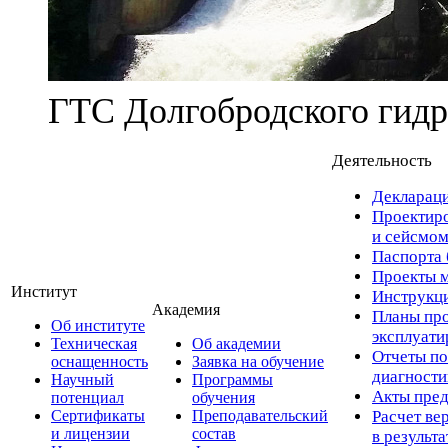
ГТС Долгобродского гидр
Деятельность
Деклараци
Проектиро
и сейсмом
Паспорта 
Проекты м
Институт
Инструкци
Академия
Планы про
Об институте
эксплуат
Техническая
Об академии
Отчеты по
оснащенность
Заявка на обучение
диагност
Научный
Программы
Акты пред
потенциал
обучения
Сертификаты
Преподавательский
Расчет ве
и лицензии
состав
в результ