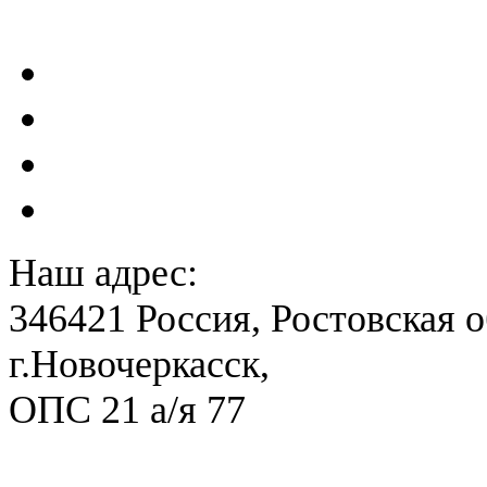
сейсмометрического мон
Акты преддекларационно
Расчет вероятного вреда 
План ликвидации аварии 
План антитеррористичес
Наш адрес:
346421 Россия, Ростовская о
г.Новочеркасск,
ОПС 21 а/я 77