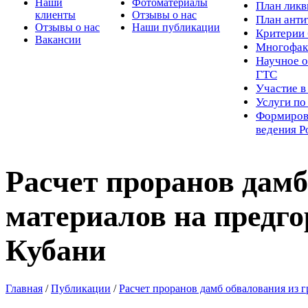
Наши
Фотоматериалы
Пл
ан лик
клиенты
Отзывы о нас
План ант
Отзывы о нас
Наши публикации
Критерии 
Вакансии
Многофак
Научное о
ГТС
Участие в
Услуги п
Формиров
ведения Р
Расчет проранов дамб
материалов на предго
Кубани
Главная
/
Публикации
/
Расчет проранов дамб обвалования из 