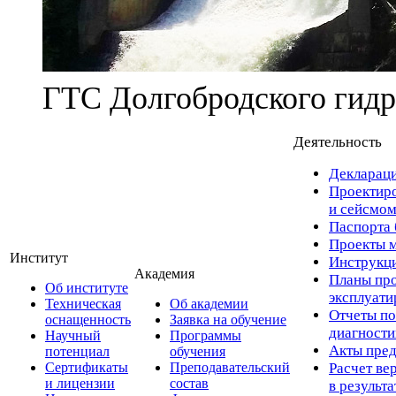
ГТС Долгобродского гидр
Деятельность
Деклараци
Проектиро
и сейсмом
Паспорта 
Проекты м
Институт
Инструкци
Академия
Планы про
Об институте
эксплуат
Техническая
Об академии
Отчеты по
оснащенность
Заявка на обучение
диагност
Научный
Программы
Акты пред
потенциал
обучения
Сертификаты
Преподавательский
Расчет ве
и лицензии
состав
в результ