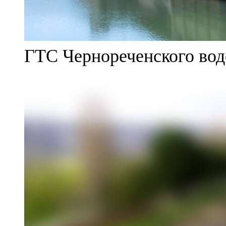
ГТС Чернореченского во