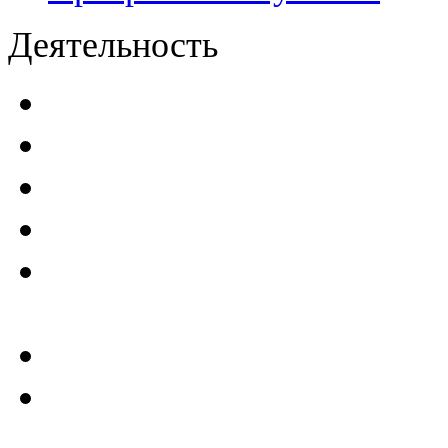
Деятельность
Декларации безопасност
Паспорта безопасности
п
Проекты мониторинга бе
Инструкции по эксплуат
Планы проведения компле
эксплуатирующим ГТС
Критерии безопасности 
Отчеты по результатам св
ГТС