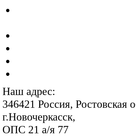
Проектирование и создан
сейсмометрического мон
Акты преддекларационно
Расчет вероятного вреда 
План ликвидации аварии 
План антитеррористичес
Наш адрес:
346421 Россия, Ростовская о
г.Новочеркасск,
ОПС 21 а/я 77