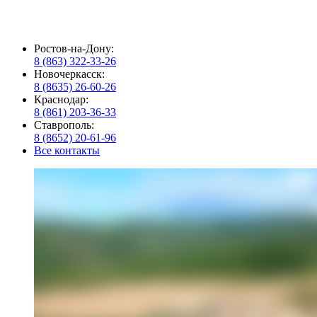
Ростов-на-Дону:
8 (863) 322-33-26
Новочеркасск:
8 (8635) 26-60-26
Краснодар:
8 (861) 203-36-33
Ставрополь:
8 (8652) 20-61-96
Все контакты